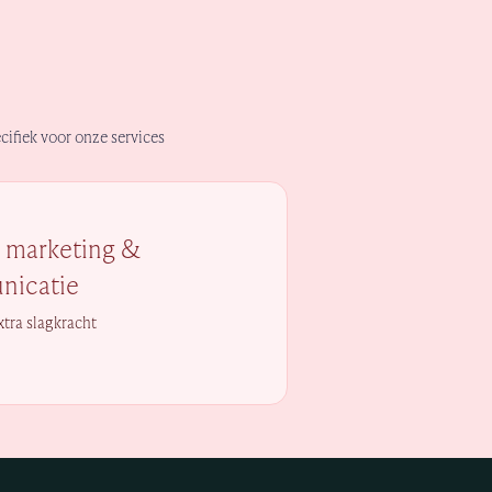
ecifiek voor onze services
m marketing &
icatie
xtra slagkracht