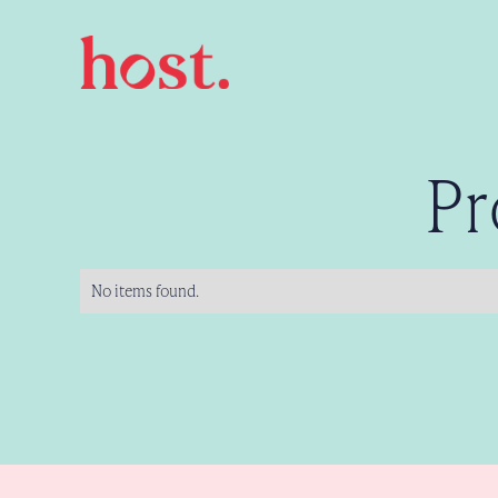
Services
>
Productie & content
Pr
No items found.