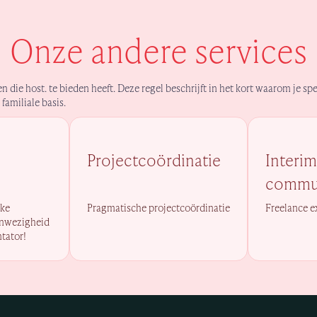
Onze andere services
en die host. te bieden heeft. Deze regel beschrijft in het kort waarom je sp
familiale basis.
Projectcoördinatie
Interi
commun
rke
Pragmatische projectcoördinatie
Freelance e
anwezigheid
tator!